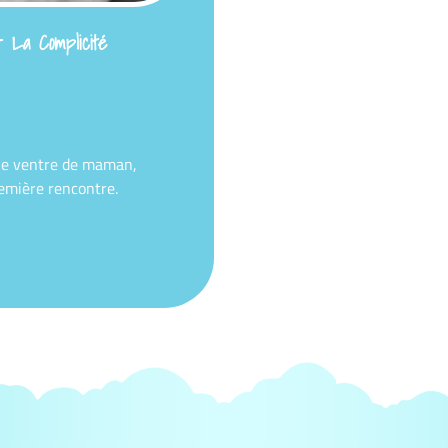
 La Complicité
 le ventre de maman,
emière rencontre.