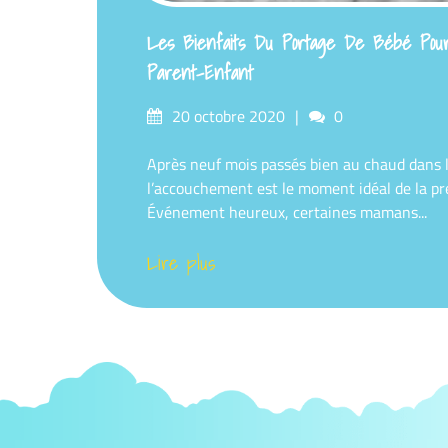
Les Bienfaits Du Portage De Bébé Pour
Parent-Enfant
Posted
Comments
20 octobre 2020
0
on
Après neuf mois passés bien au chaud dans
l’accouchement est le moment idéal de la pr
Événement heureux, certaines mamans...
Lire plus