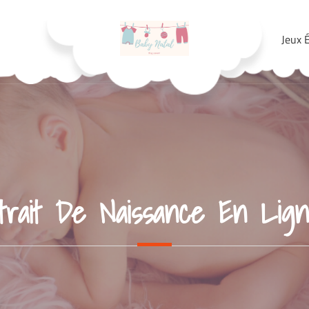
Jeux É
Babynatal
trait De Naissance En Lign