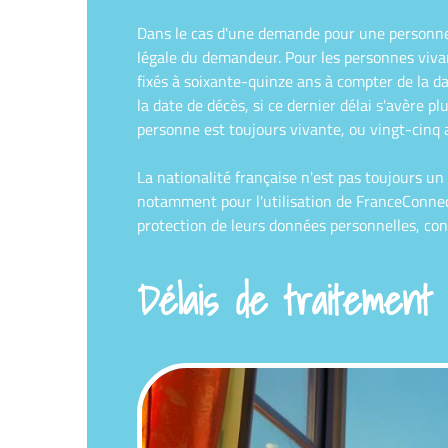
Dans le cas d'une demande pour une personne 
légale du demandeur. Pour les personnes vivan
fixés à soixante-quinze ans à compter de la d
la date de décès, si ce dernier délai s'avère 
personne est toujours vivante, ou vingt-cinq a
La nationalité française n'est pas toujours un
notamment pour l'utilisation de FranceConnec
protection de leurs données personnelles, c
Délais de traitement 