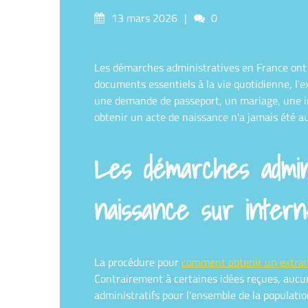
Posted
Comments
13 mars 2026
0
on
Les démarches administratives en France ont c
documents essentiels à la vie quotidienne, l'
une demande de passeport, un mariage, une ins
obtenir un acte de naissance n'a jamais été au
Les démarches admini
naissance sur intern
La procédure pour
comment obtenir un extrai
Contrairement à certaines idées reçues, aucun
administratifs pour l'ensemble de la populati