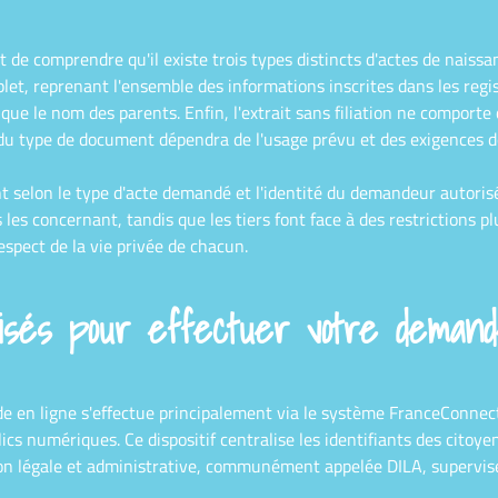
 de comprendre qu'il existe trois types distincts d'actes de naissa
t, reprenant l'ensemble des informations inscrites dans les registre
que le nom des parents. Enfin, l'extrait sans filiation ne comport
ix du type de document dépendra de l'usage prévu et des exigences d
nt selon le type d'acte demandé et l'identité du demandeur autori
 les concernant, tandis que les tiers font face à des restrictions 
espect de la vie privée de chacun.
orisés pour effectuer votre deman
e en ligne s'effectue principalement via le système FranceConnect
blics numériques. Ce dispositif centralise les identifiants des citoy
ion légale et administrative, communément appelée DILA, supervise