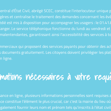
 Central d'État Civil, abrégé SCEC, constitue l'interlocuteur uniqu
ngères et centralise le traitement des demandes concernant les év
dié est mis à disposition pour accompagner les usagers : le 01.41.8
ranger. Le service téléphonique fonctionne du lundi au vendredi et
alentendantes, garantissant ainsi l'accessibilité des services à to
ommerciaux qui proposent des services payants pour obtenir des actes 
 documents gratuitement. Les citoyens doivent privilégier les pla
n ligne.
mations nécessaires à votre requ
ance en ligne, plusieurs informations personnelles sont requises af
ce constitue l'élément le plus crucial, car c'est la mairie du lieu 
alement fournir leurs nom et prénom tels qu'inscrits à l'état civil